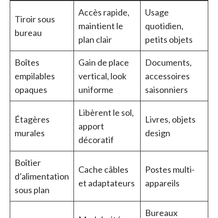
Accès rapide,
Usage
Tiroir sous
maintient le
quotidien,
bureau
plan clair
petits objets
Boîtes
Gain de place
Documents,
empilables
vertical, look
accessoires
opaques
uniforme
saisonniers
Libèrent le sol,
Étagères
Livres, objets
apport
murales
design
décoratif
Boîtier
Cache câbles
Postes multi-
d’alimentation
et adaptateurs
appareils
sous plan
Bureaux