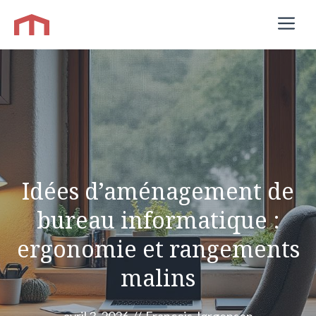
Aller
M
au
contenu
Idées d’aménagement de
bureau informatique :
ergonomie et rangements
malins