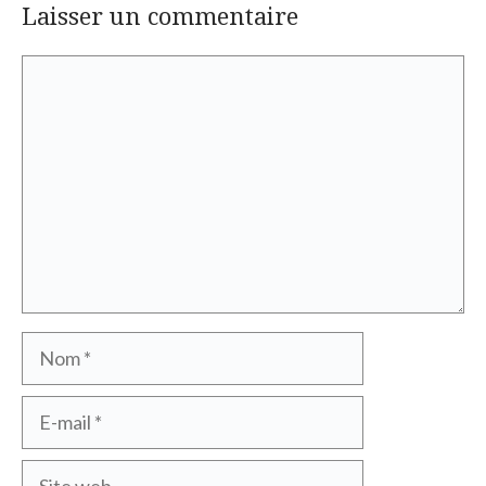
Laisser un commentaire
Commentaire
Nom
E-
mail
Site